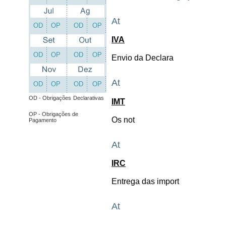
At
OD
OP
OD
OP
IVA
OD
OP
OD
OP
Envio da Declara
At
OD
OP
OD
OP
OD - Obrigações
Declarativas
IMT
OP - Obrigações de
Os not
Pagamento
At
IRC
Entrega das import
At