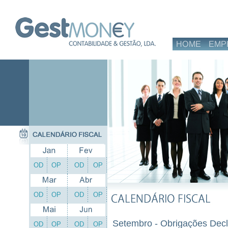
OD
OP
OD
OP
OD
OP
OD
OP
Setembro - Obrigações Decl
OD
OP
OD
OP